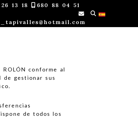
 26 13 18
680 88 04 51
tapicerias_tapi
s_tapivalles
hotmail.com
N ROLÓN
conforme al
 de gestionar sus
ico.
sferencias
dispone de todos los