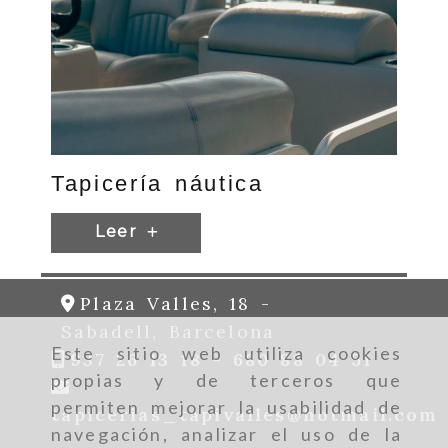
Tapicería náutica
Leer
Plaza Valles, 18 -
Sabadell,
Barcelona
Este sitio web utiliza cookies
937 26 13 18 -
680 88 04 51
propias y de terceros que
permiten mejorar la usabilidad de
tapicerias_tapivalles
hotmail.com
navegación, analizar el uso de la